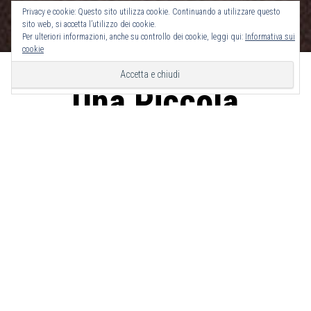
Privacy e cookie: Questo sito utilizza cookie. Continuando a utilizzare questo
sito web, si accetta l’utilizzo dei cookie.
Per ulteriori informazioni, anche su controllo dei cookie, leggi qui:
Informativa sui
cookie
Una Piccola
Anteprima
Pubblicato il
Aprile 14, 2014
di
Francesco
Ciao a Tutti! eccovi una piccola anteprima di quello che
stiamo preparando per voi. Che ve ne pare?
Categoria:
News
Tag
anteprima
,
cartolibreria
,
cartolibreria biondi
,
online
,
sito
0 Comments