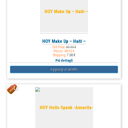
HOY Make Up – Haiti –
Old Price:
69.90 €
Prezzo:
48.93 €
Shipping:
7.00 €
Più dettagli