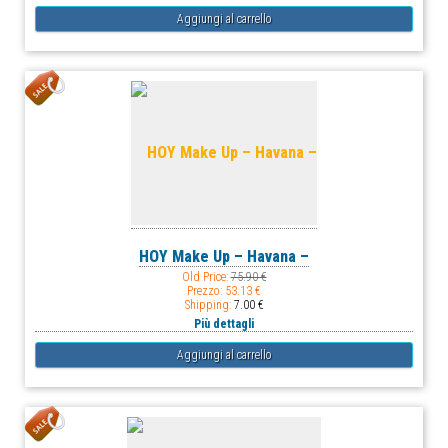
HOY Make Up – Havana –
Old Price:
75.90 €
Prezzo:
53.13 €
Shipping:
7.00 €
Più dettagli