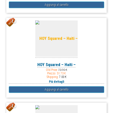
HOY Squared – Haiti –
Old Price:
73.90 €
Prezzo:
51.73 €
Shipping:
7.00 €
Più dettagli