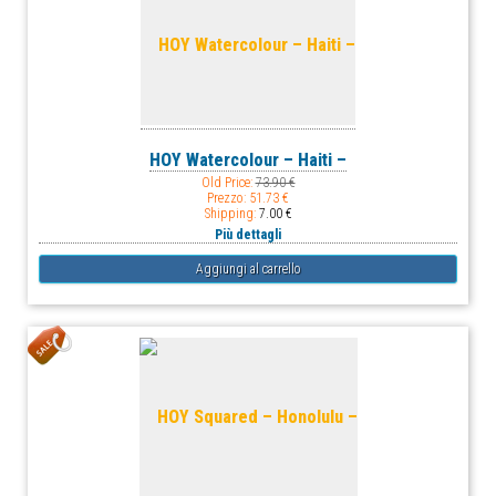
HOY Watercolour – Haiti –
Old Price:
73.90 €
Prezzo:
51.73 €
Shipping:
7.00 €
Più dettagli