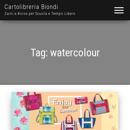
Cartolibreria Biondi
Zaini e Borse per Scuola e Tempo Libero
Tag:
watercolour