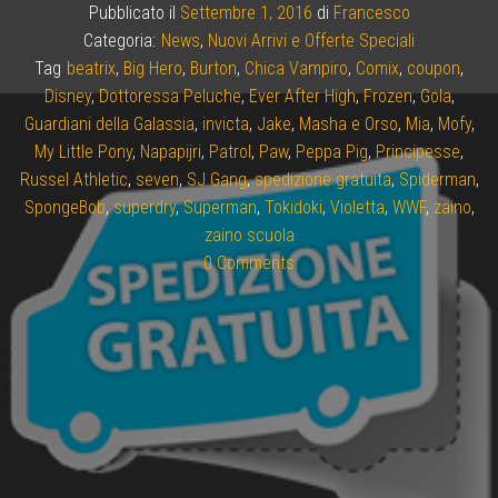
Pubblicato il
Settembre 1, 2016
di
Francesco
Categoria:
News
,
Nuovi Arrivi e Offerte Speciali
Tag
beatrix
,
Big Hero
,
Burton
,
Chica Vampiro
,
Comix
,
coupon
,
Disney
,
Dottoressa Peluche
,
Ever After High
,
Frozen
,
Gola
,
Guardiani della Galassia
,
invicta
,
Jake
,
Masha e Orso
,
Mia
,
Mofy
,
My Little Pony
,
Napapijri
,
Patrol
,
Paw
,
Peppa Pig
,
Principesse
,
Russel Athletic
,
seven
,
SJ Gang
,
spedizione gratuita
,
Spiderman
,
SpongeBob
,
superdry
,
Superman
,
Tokidoki
,
Violetta
,
WWF
,
zaino
,
zaino scuola
0 Comments