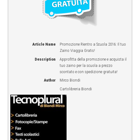
Article Name
Promozione Rientro a Scuola 2016: Il tuo
Zaino Viaggia Gratis!
Description
Approfitta della promozione e acquista il
tuo zaino per la scuola a prezzo
scontato e con spedizione gratuita!
Author
Mirco Biondi
Cartolibreria Biondi