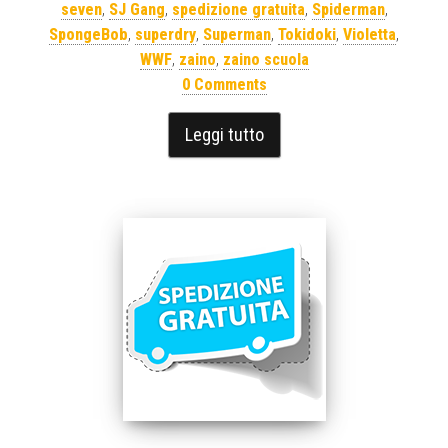
seven
,
SJ Gang
,
spedizione gratuita
,
Spiderman
,
SpongeBob
,
superdry
,
Superman
,
Tokidoki
,
Violetta
,
WWF
,
zaino
,
zaino scuola
0 Comments
Leggi tutto