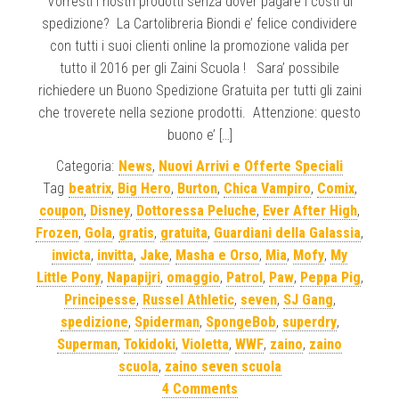
Vorresti i nostri prodotti senza dover pagare i costi di
spedizione? La Cartolibreria Biondi e’ felice condividere
con tutti i suoi clienti online la promozione valida per
tutto il 2016 per gli Zaini Scuola ! Sara’ possibile
richiedere un Buono Spedizione Gratuita per tutti gli zaini
che troverete nella sezione prodotti. Attenzione: questo
buono e’ […]
Categoria:
News
,
Nuovi Arrivi e Offerte Speciali
Tag
beatrix
,
Big Hero
,
Burton
,
Chica Vampiro
,
Comix
,
coupon
,
Disney
,
Dottoressa Peluche
,
Ever After High
,
Frozen
,
Gola
,
gratis
,
gratuita
,
Guardiani della Galassia
,
invicta
,
invitta
,
Jake
,
Masha e Orso
,
Mia
,
Mofy
,
My
Little Pony
,
Napapijri
,
omaggio
,
Patrol
,
Paw
,
Peppa Pig
,
Principesse
,
Russel Athletic
,
seven
,
SJ Gang
,
spedizione
,
Spiderman
,
SpongeBob
,
superdry
,
Superman
,
Tokidoki
,
Violetta
,
WWF
,
zaino
,
zaino
scuola
,
zaino seven scuola
4 Comments