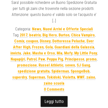
Sara’ possibile richiedere un Buono Spedizione Gratuita
per tutti gli zaini che troverete nella sezione prodotti.
Attenzione: questo buono e’ valido solo se l’acquisto e’
[…]
Categoria:
News
,
Nuovi Arrivi e Offerte Speciali
Tag
2017
,
beatrix
,
Big Hero
,
Burton
,
Chica Vampiro
,
Comix
,
coupon
,
Disney
,
Dottoressa Peluche
,
Ever
After High
,
Frozen
,
Gola
,
Guardiani della Galassia
,
invicta
,
Jake
,
Masha e Orso
,
Mia
,
Mofy
,
My Little Pony
,
Napapijri
,
Patrol
,
Paw
,
Peppa Pig
,
Principesse
,
promo
,
promozione
,
Russel Athletic
,
seven
,
SJ Gang
,
spedizione gratuita
,
Spiderman
,
SpongeBob
,
superdry
,
Superman
,
Tokidoki
,
Violetta
,
WWF
,
zaino
,
zaino scuola
0 Comments
Leggi tutto