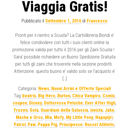
Viaggia Gratis!
Pubblicato il
Settembre 1, 2016
di
Francesco
Pronti per il rientro a Scuola? La Cartolibreria Biondi e’
felice condividere con tutti i suoi clienti online la
promozione valida per tutto il 2016 per gli Zaini Scuola !
Sara’ possibile richiedere un Buono Spedizione Gratuita
per tutti gli zaini che troverete nella sezione prodotti.
Attenzione: questo buono e’ valido solo se l’acquisto e’
[…]
Categoria:
News
,
Nuovi Arrivi e Offerte Speciali
Tag
beatrix
,
Big Hero
,
Burton
,
Chica Vampiro
,
Comix
,
coupon
,
Disney
,
Dottoressa Peluche
,
Ever After High
,
Frozen
,
Gola
,
Guardiani della Galassia
,
invicta
,
Jake
,
Masha e Orso
,
Mia
,
Mofy
,
My Little Pony
,
Napapijri
,
Patrol
,
Paw
,
Peppa Pig
,
Principesse
,
Russel Athletic
,