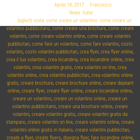
Pubblicato il
Aprile 18, 2017
di
Francesco
Categoria:
News
,
Varie
Tag
biglietti visita
,
come creare un volantino
,
come creare un
volantino pubblicitario
,
come creare una brochure
,
come creare
volantini
,
come creare volantini online
,
come creare volantini
pubblicitari
,
come fare un volantino
,
come fare volantini
,
costo
volantini
,
costo volantini pubblicitari
,
crea flyer
,
crea flyer online
,
crea il tuo volantino
,
crea locandina
,
crea locandine online
,
crea
volantini
,
crea volantini gratis
,
crea volantini on line
,
crea
volantini online
,
crea volantini pubblicitari
,
crea volantino online
gratis
,
creare brochure
,
creare brochure online
,
creare depliant
online
,
creare flyer
,
creare flyer online
,
creare locandine online
,
creare un volantino
,
creare un volantino online
,
creare un
volantino pubblicitario
,
creare una brochure online
,
creare
volantini
,
creare volantini gratis
,
creare volantini gratis da
stampare
,
creare volantini on line
,
creare volantini online
,
creare
volantini online gratis in italiano
,
creare volantini pubblicitari
,
create a flyer
,
create flyers
,
disegna flyer
,
fare locandine online
,