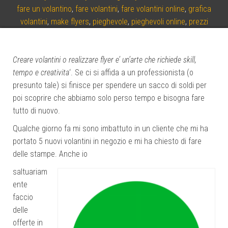
fare un volantino
,
fare volantini
,
fare volantini online
,
grafica
volantini
,
make flyers
,
pieghevole
,
pieghevoli online
,
prezzi
volantini
,
prezzi volantini pubblicitari
,
programma per fare
volantini pubblicitari
,
realizzare volantini
,
volantini a basso costo
,
volantini costo
,
volantini creare
,
volantini e biglietti da visita
,
Creare volantini o realizzare flyer e’ un’arte che richiede skill,
volantini low cost
,
volantini online creare
,
volantini personalizzati
,
tempo e creativita
‘. Se ci si affida a un professionista (o
volantini pieghevoli
,
volantini promozioni
,
volantini pubblicitari
presunto tale) si finisce per spendere un sacco di soldi per
online
,
volantini pubblicitari prezzi
,
volantini stampa offerte
,
poi scoprire che abbiamo solo perso tempo e bisogna fare
volantino prezzi
tutto di nuovo.
0 Comments
Qualche giorno fa mi sono imbattuto in un cliente che mi ha
portato 5 nuovi volantini in negozio e mi ha chiesto di fare
delle stampe. Anche io
saltuariam
ente
faccio
delle
offerte in