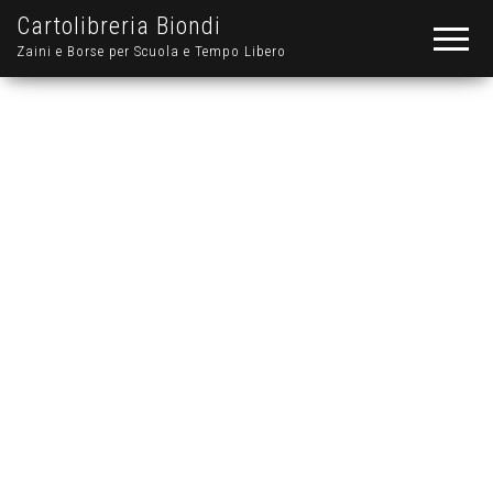
Cartolibreria Biondi
Zaini e Borse per Scuola e Tempo Libero
Disegna un Flyer o
un Volantino con 5
Euro: alla stampa ci
pensiamo noi!