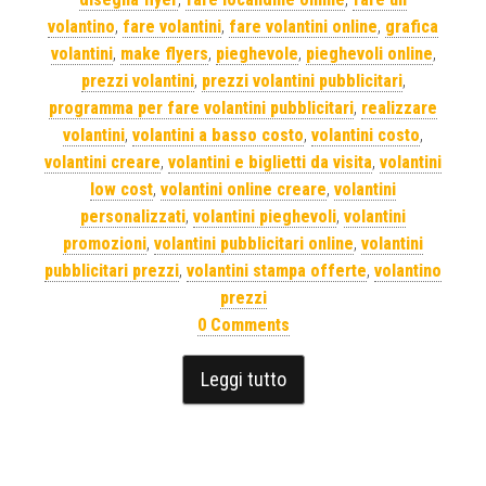
volantino
,
fare volantini
,
fare volantini online
,
grafica
volantini
,
make flyers
,
pieghevole
,
pieghevoli online
,
prezzi volantini
,
prezzi volantini pubblicitari
,
programma per fare volantini pubblicitari
,
realizzare
volantini
,
volantini a basso costo
,
volantini costo
,
volantini creare
,
volantini e biglietti da visita
,
volantini
low cost
,
volantini online creare
,
volantini
personalizzati
,
volantini pieghevoli
,
volantini
promozioni
,
volantini pubblicitari online
,
volantini
pubblicitari prezzi
,
volantini stampa offerte
,
volantino
prezzi
0 Comments
Leggi tutto