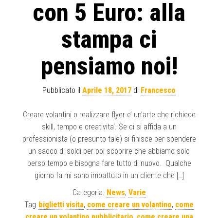
con 5 Euro: alla
stampa ci
pensiamo noi!
Pubblicato il
Aprile 18, 2017
di
Francesco
Creare volantini o realizzare flyer e’ un’arte che richiede
skill, tempo e creativita‘. Se ci si affida a un
professionista (o presunto tale) si finisce per spendere
un sacco di soldi per poi scoprire che abbiamo solo
perso tempo e bisogna fare tutto di nuovo. Qualche
giorno fa mi sono imbattuto in un cliente che […]
Categoria:
News
,
Varie
Tag
biglietti visita
,
come creare un volantino
,
come
creare un volantino pubblicitario
,
come creare una