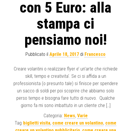
con 5 Euro: alla
stampa ci
pensiamo noi!
Pubblicato il
Aprile 18, 2017
di
Francesco
Creare volantini o realizzare flyer e’ un’arte che richiede
skill, tempo e creativita‘. Se ci si affida a un
professionista (o presunto tale) si finisce per spendere
un sacco di soldi per poi scoprire che abbiamo solo
perso tempo e bisogna fare tutto di nuovo. Qualche
giorno fa mi sono imbattuto in un cliente che […]
Categoria:
News
,
Varie
Tag
biglietti visita
,
come creare un volantino
,
come
creare un volantino pubblicitario
,
come creare una