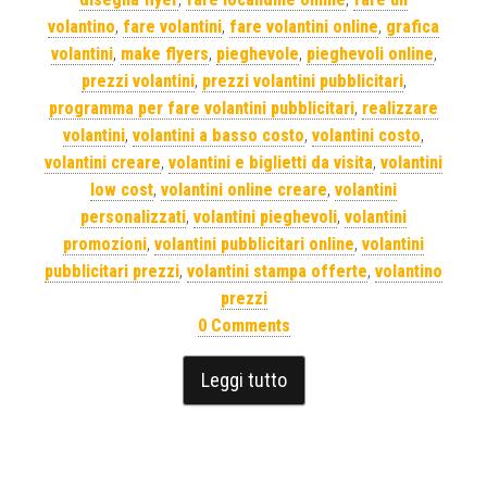
volantino
,
fare volantini
,
fare volantini online
,
grafica
volantini
,
make flyers
,
pieghevole
,
pieghevoli online
,
prezzi volantini
,
prezzi volantini pubblicitari
,
programma per fare volantini pubblicitari
,
realizzare
volantini
,
volantini a basso costo
,
volantini costo
,
volantini creare
,
volantini e biglietti da visita
,
volantini
low cost
,
volantini online creare
,
volantini
personalizzati
,
volantini pieghevoli
,
volantini
promozioni
,
volantini pubblicitari online
,
volantini
pubblicitari prezzi
,
volantini stampa offerte
,
volantino
prezzi
0 Comments
Leggi tutto