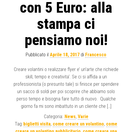
con 5 Euro: alla
stampa ci
pensiamo noi!
Pubblicato il
Aprile 18, 2017
di
Francesco
Creare volantini o realizzare flyer e’ un’arte che richiede
skill, tempo e creativita‘. Se ci si affida a un
professionista (o presunto tale) si finisce per spendere
un sacco di soldi per poi scoprire che abbiamo solo
perso tempo e bisogna fare tutto di nuovo. Qualche
giorno fa mi sono imbattuto in un cliente che […]
Categoria:
News
,
Varie
Tag
biglietti visita
,
come creare un volantino
,
come
creare un volantino pubblicitario
,
come creare una